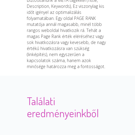
biztosítanunk a META tagekkel (Tittle,
Description, Keywords), Ez viszonylag kis
időt igényel az optimalizálás
folyamatában. Egy oldal PAGE RANK
mutatója annál magasabb, minél több
rangos weboldal hivatkozik rá. Tehát a
magas Page Rank érték eléréséhez vagy
sok hivatkozásra vagy kevesebb, de nagy
értékű hivatkozásra van szükség
(linképítés), nem egyszerűen a
kapcsolatok száma, hanem azok
minősége határozza meg a fontosságot.
Találati
eredményeinkből