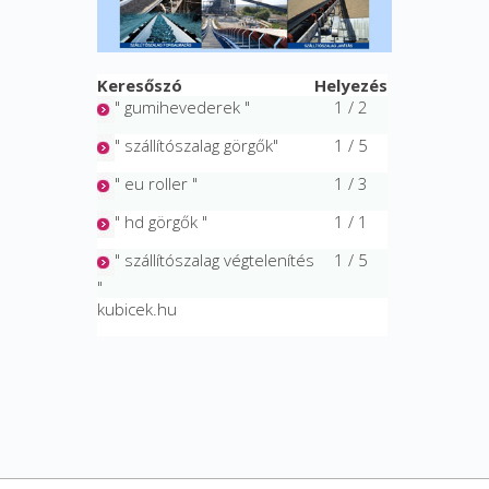
Keresőszó
Helyezés
" gumihevederek "
1 / 2
" szállítószalag görgők"
1 / 5
" eu roller "
1 / 3
" hd görgők "
1 / 1
" szállítószalag végtelenítés
1 / 5
"
kubicek.hu