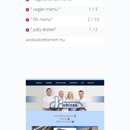
" vegán menü "
1 / 3
" fitt menü"
2 / 10
" páty ételek"
1 / 2
avokadoetterem.hu