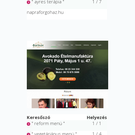
" ayres terápia "
1 / 7
napraforgohaz.hu
Keresőszó
Helyezés
" reform menü "
1 / 1
" vegetáriánus menü "
1 / 4