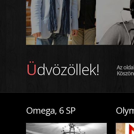
Üdvözöllek!
Az olda
Köszöne
Omega, 6 SP
Oly