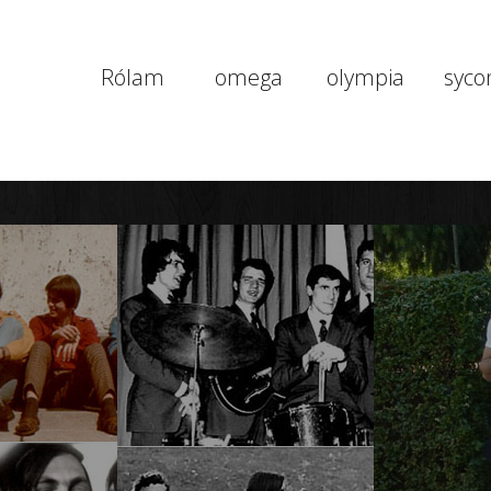
Rólam
omega
olympia
syco