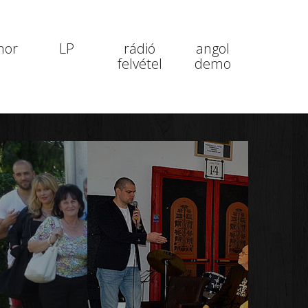
nor
LP
rádió
angol
felvétel
demo