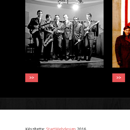
>>
>>
Készítette:
StartWebdesign
2016