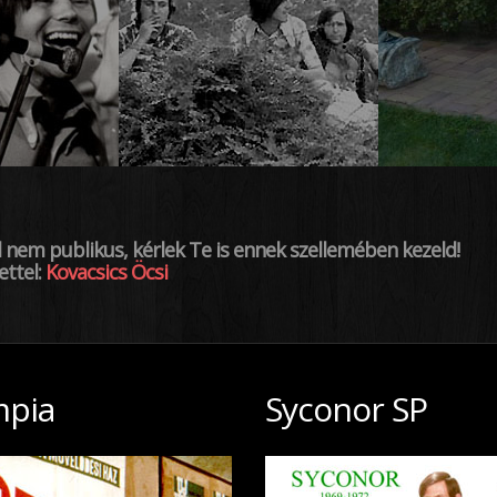
l nem publikus, kérlek Te is ennek szellemében kezeld!
ttel:
Kovacsics Öcsi
mpia
Syconor SP