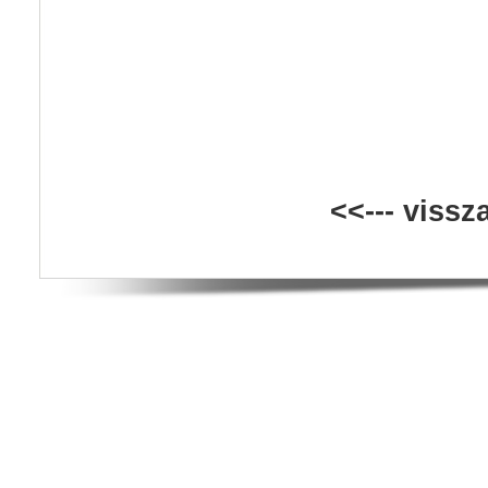
<<--- viss