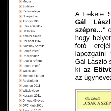
Média
Emlékek
Rádió interjú
A Fekete S
Gitárpárbaj
Gál Lászl
Alsóörs 1966
Ezek a fiatalok
szépre..."
c
Halló fiúk...
hogy helye
Amatőr filmek
Pol-beat 1967
fotó erej
Zalatnay Sarolta
Benkő interjú
lapozgatni 
Rockcirkusz
Gál László 
Csak a szépre...
Berlini interjú
ki az
Eötv
Wittek Mari
az úgynevez
Mongol Étterem
Rockinform
Lennon 2011
Wittek videó
Koszán, 2011
Omega 49 éves
OFC Klub 2011
Passzió 2012