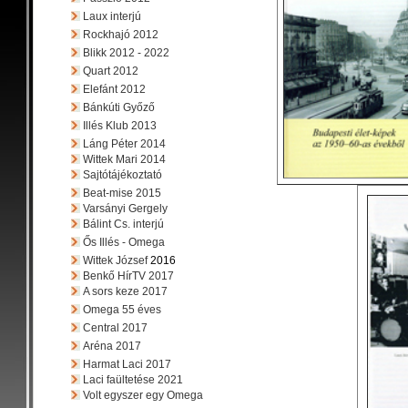
Laux interjú
Rockhajó 2012
Blikk 2012 - 2022
Quart 2012
Elefánt 2012
Bánkúti Győző
Illés Klub 2013
Láng Péter 2014
Wittek Mari 2014
Sajtótájékoztató
Beat-mise 2015
Varsányi Gergely
Bálint Cs. interjú
Ős Illés - Omega
Wittek József
2016
Benkő HírTV 2017
A sors keze 2017
Omega 55 éves
Central 2017
Aréna 2017
Harmat Laci 2017
Laci faültetése 2021
Volt egyszer egy Omega