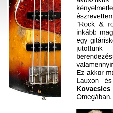
kényelmet
észrevette
"Rock & ro
inkább mag
egy gitárisk
jutottun
berendezé
valamennyir
Ez akkor m
Lauxon és
Kovacsics
Omegában.