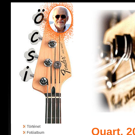
Történet
Quart, 2
Fotóalbum