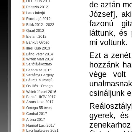
OFC Klub 2011
de aztán m
Passzió 2012
József], ak
Laux interjú
Rockhajó 2012
fazonú gi
Blikk 2012 - 2022
láttunk, és 
Quart 2012
Elefánt 2012
mi voltunk.
Bánkúti Győző
Illés Klub 2013
Ezt a zenét
Láng Péter 2014
Wittek Mari 2014
hozzánk has
Sajtótájékoztató
Beat-mise 2015
vége volt 
Varsányi Gergely
Bálint Cs. interjú
unalmasnak t
Ős Illés - Omega
csináljunk 
Wittek József
2016
Benkő HírTV 2017
A sors keze 2017
Reálosztá
Omega 55 éves
gyerek, és 
Central 2017
Aréna 2017
zenekarhoz 
Harmat Laci 2017
Laci faültetése 2021