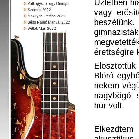
Üzletben hi
Volt egyszer egy Omega
vagy erősít
Szentes 2022
Mecky faültetése 2022
beszélün
Bézs Rádió Marival 2022
Wittek Mari 2022
gimnazisták
megvetett
érettségire 
Elosztottu
Blöró egybő
nekem végül
nagybőgőt 
húr volt.
Elkezdtem 
akusztikus