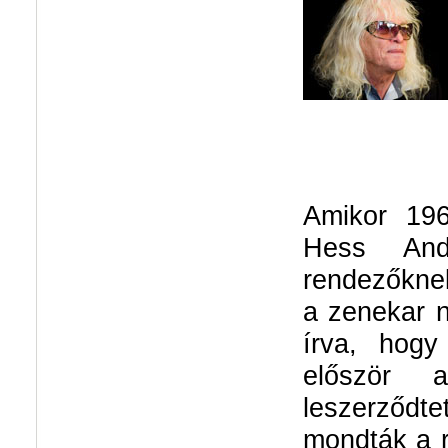
Amikor 19
Hess And
rendezőkne
a zenekar n
írva, hogy
először 
leszerződt
mondták a r