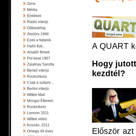
Zene
Média
Emlékek
Rádió interjú
Gitárpárbaj
Alsóörs 1966
Ezek a fiatalok
A QUART k
Halló fiúk...
Amatőr filmek
Pol-beat 1967
Hogy jutot
Zalatnay Sarolta
Benkő interjú
kezdtél?
Rockcirkusz
Csak a szépre...
Berlini interjú
Wittek Mari
Mongol Étterem
Rockinform
Lennon 2011
Wittek videó
Koszán, 2011
Először azt
Omega 49 éves