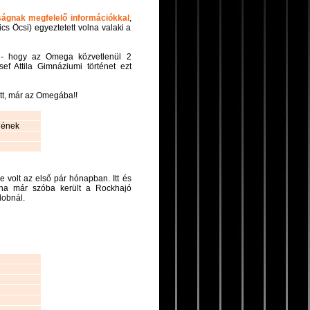
ágnak megfelelő információkkal
,
cs Öcsi) egyeztetett volna valaki a
m - hogy az Omega közvetlenül 2
sef Attila Gimnáziumi történet ezt
ött, már az Omegába!!
 ének
e volt az első pár hónapban. Itt és
, ha már szóba került a Rockhajó
dobnál.