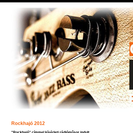
Rockhajó 2012
"Rockhajó" címmel kísérleti rádióműsor indult.