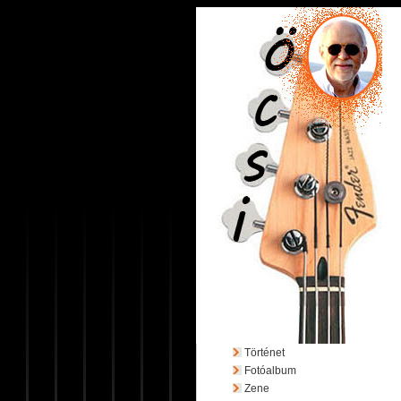
Történet
Fotóalbum
Zene