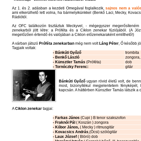
Az 1. és 2. adásban a kezdeti Omegával foglalkozik,
sajnos nem a valós
ami elkerülhető lett volna, ha bármelyikünkkel (Benkő Laci, Mecky, Kovacsi
Rádiótól.
Az OFC találkozón tisztáztuk Meckyvel, - mégegyszer megerősítené
zenekarból jött létre: a Próféta és a Ciklon zenekar fúziójából. (A Józ
megelőzően értendő és valójában a Ciklon előzenekaraként említhető!)
A várban játszó
Próféta zenekarban
még nem volt
Láng Péter
, Ő később j
Tagjaik voltak:
- Bánkúti Győző
trombita
- Benkő László
zongora,
- Künsztler Tamás
(Próféta)
dob
- Tornóczky Ferenc:
gitár
Bánkúti Győző
ugyan rövid életű volt, de benn
most, bizonyítékul megjelentetem fényképét
kapcsán. A háttérben Künsztler Tamás látszik a 
A
Ciklon zenekar
tagjai:
- Farkas János
(Cupi ) B tenor szakszofon
- Fraknói Pál
( Koszán ) zongora
- Kóbor János,
( Mecky ) ritmusgitár
- Kovacsics András
,(Öcsi) szólógitár
- Laux József
( Blöró) dob