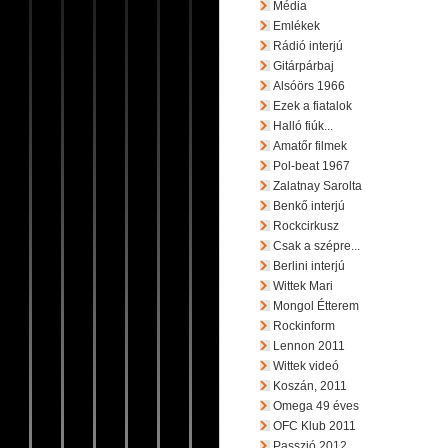
Média
Emlékek
Rádió interjú
Gitárpárbaj
Alsóörs 1966
Ezek a fiatalok
Halló fiúk...
Amatőr filmek
Pol-beat 1967
Zalatnay Sarolta
Benkő interjú
Rockcirkusz
Csak a szépre...
Berlini interjú
Wittek Mari
Mongol Étterem
Rockinform
Lennon 2011
Wittek videó
Koszán, 2011
Omega 49 éves
OFC Klub 2011
Passzió 2012