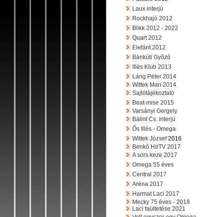
Laux interjú
Rockhajó 2012
Blikk 2012 - 2022
Quart 2012
Elefánt 2012
Bánkúti Győző
Illés Klub 2013
Láng Péter 2014
Wittek Mari 2014
Sajtótájékoztató
Beat-mise 2015
Varsányi Gergely
Bálint Cs. interjú
Ős Illés - Omega
Wittek József
2016
Benkő HírTV 2017
A sors keze 2017
Omega 55 éves
Central 2017
Aréna 2017
Harmat Laci 2017
Mecky 75 éves - 2018
Laci faültetése 2021