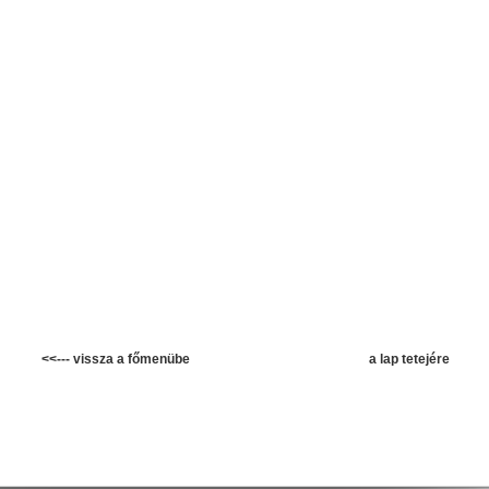
<<--- vissza a főmenübe
a lap tetejére