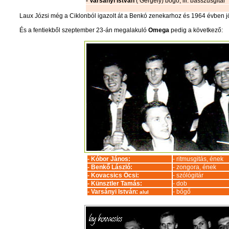
- Varsányi István
( Gergely) bőgő, ill. basszusgitár
Laux Józsi még a Ciklonból igazolt át a Benkó zenekarhoz és 1964 évben jöt
És a fentiekből szeptember 23-án megalakuló
Omega
pedig a következő:
- Kóbor János:
- ritmusgitás, ének
- Benkő László:
- zongora, ének
- Kovacsics Öcsi:
- szólógitár
- Künsztler Tamás:
- dob
- Varsányi István:
- bőgő
alul