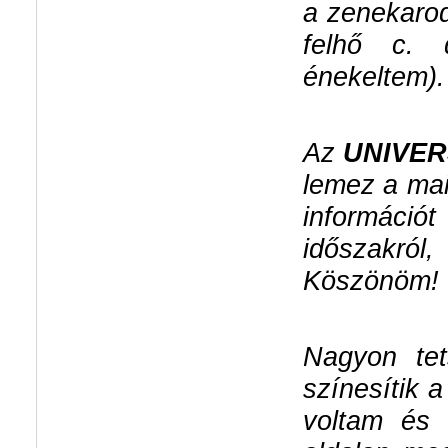
a zenekarod
felhő c. 
énekeltem).
Az
UNIVE
lemez a ma
információ
időszakról
Köszönöm!
Nagyon tet
színesítik 
voltam és 