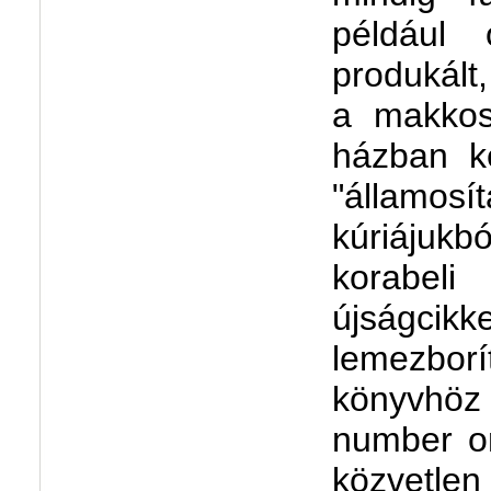
például 
produkált
a makkos
házban ke
"államos
kúriájukbó
korabel
újságci
lemezbor
könyvhöz 
number on
közvetl