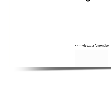
<<--- vissza a főmenübe