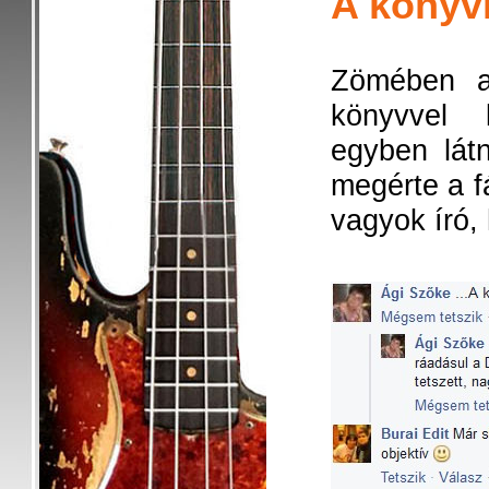
A könyvr
Zömében a
könyvvel k
egyben lát
megérte a f
vagyok író,