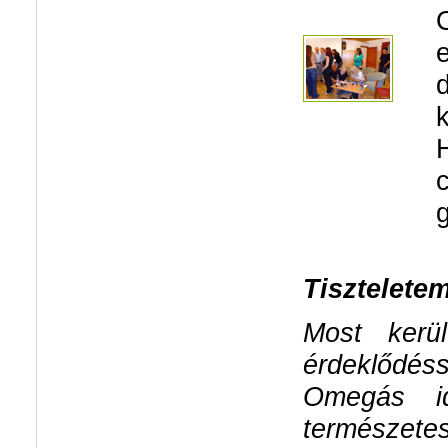
g
Tiszteletem
Most ker
érdeklődé
Omegás id
természete