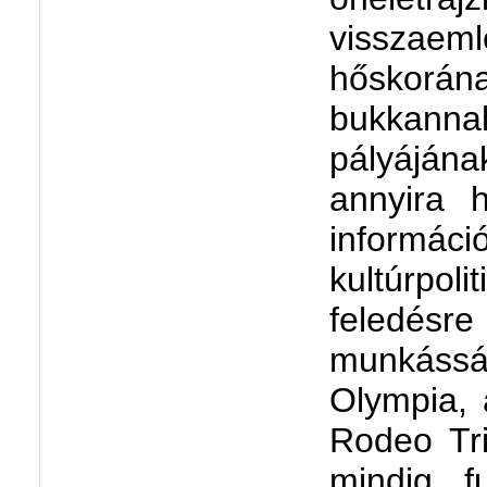
visszae
hőskorá
bukkann
pályáján
annyira h
informác
kultúrpo
feledés
munkáss
Olympia, 
Rodeo Tri
mindig f