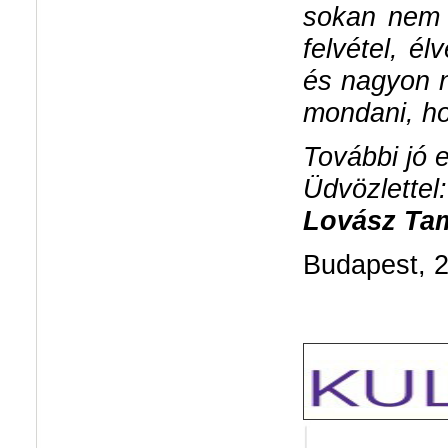
sokan nem 
felvétel, é
és nagyon n
mondani, ho
További jó 
Üdvözlettel:
Lovász Ta
Budapest, 2