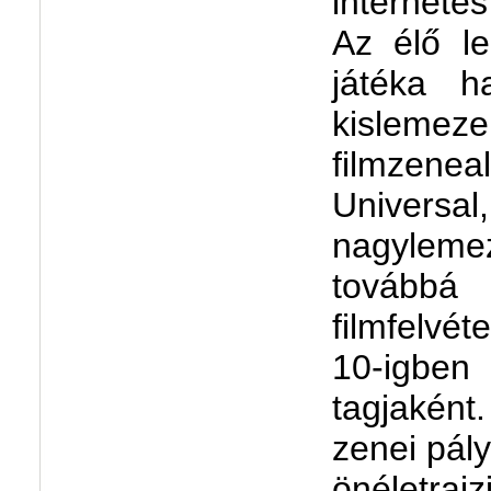
internete
Az élő l
játéka 
kislemez
filmzenea
Universal
nagylem
továbbá
filmfelvét
10-igbe
tagjaként
zenei pály
önéletrajz