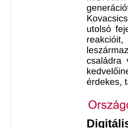
generác
Kovacsic
utolsó fe
reakció
leszárma
családra 
kedvelői
érdekes, 
Digitál