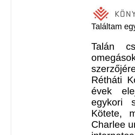
Találtam eg
Talán c
omegások
szerzőjé
Rétháti K
évek el
egykori s
Kötete, m
Charlee un