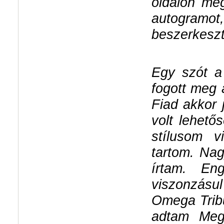
oldalon me
autogramo
beszerkeszt
Egy szót 
fogott meg 
Fiad akkor 
volt lehet
stílusom v
tartom. Na
írtam. En
viszonzásu
Omega Tribu
adtam Mega