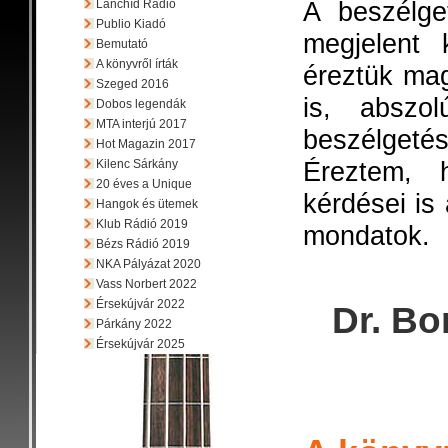
A beszélge
Lánchíd Rádió
Publio Kiadó
megjelent 
Bemutató
A könyvről írták
éreztük mag
Szeged 2016
is, abszol
Dobos legendák
MTA interjú 2017
beszélgetés 
Hot Magazin 2017
Éreztem, 
Kilenc Sárkány
20 éves a Unique
kérdései is 
Hangok és ütemek
Klub Rádió 2019
mondatok.
Bézs Rádió 2019
NKA Pályázat 2020
Vass Norbert 2022
Érsekújvár 2022
Dr. Bo
Párkány 2022
Érsekújvár 2025