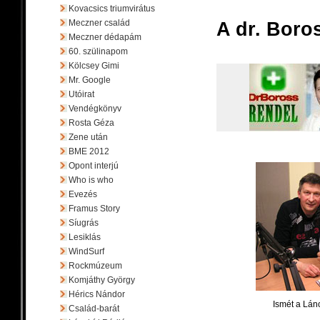
Kovacsics triumvirátus
Meczner család
A dr. Boro
Meczner dédapám
60. szülinapom
Kölcsey Gimi
Mr. Google
Utóirat
Vendégkönyv
Rosta Géza
Zene után
BME 2012
Opont interjú
Who is who
Evezés
Framus Story
Síugrás
Lesiklás
WindSurf
Rockmúzeum
Komjáthy György
Hérics Nándor
Ismét a Lán
Család-barát